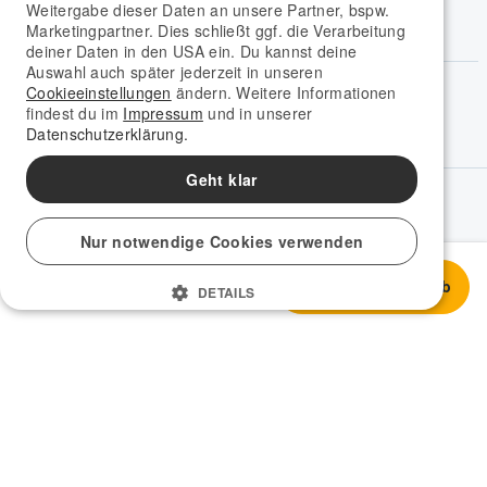
Weitergabe dieser Daten an unsere Partner, bspw.
Marketingpartner. Dies schließt ggf. die Verarbeitung
deiner Daten in den USA ein. Du kannst deine
Auswahl auch später jederzeit in unseren
Social Media
Cookieeinstellungen
ändern. Weitere Informationen
findest du im
Impressum
und in unserer
Datenschutzerklärung.
Geht klar
Spracheinstellungen
Deutsch
Nur notwendige Cookies verwenden
Stark genutzt
In den Warenkorb
525,99 €
DETAILS
© 2009-2026 rebuy recommerce GmbH.
Gebraucht verkaufen - gebraucht kaufen.
Impressum
|
Datenschutz
|
AGB
|
Cookie-Erklärung
|
Vertrag widerrufen
Cookie-Einstellungen verwalten
|
Alle Preise inkl. der gesetzl. MwSt. (kein Ausweis der MwSt. auf Rechnungen
bei Artikeln, die der Differenzbesteuerung gem. § 25a UStG unterliegen)