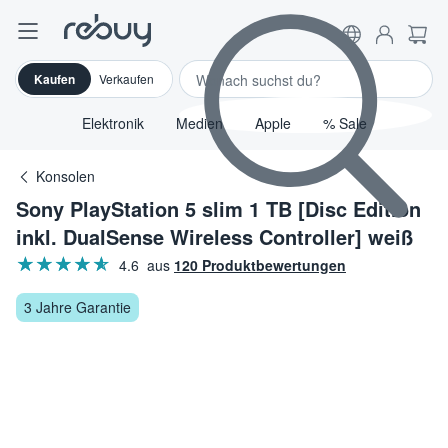
Kaufen
Verkaufen
Elektronik
Medien
Apple
% Sale
Konsolen
Sony PlayStation 5 slim 1 TB [Disc Edition
inkl. DualSense Wireless Controller] weiß
Sterne
★★★★★
☆☆☆☆☆
4.6
aus
120 Produktbewertungen
3 Jahre Garantie