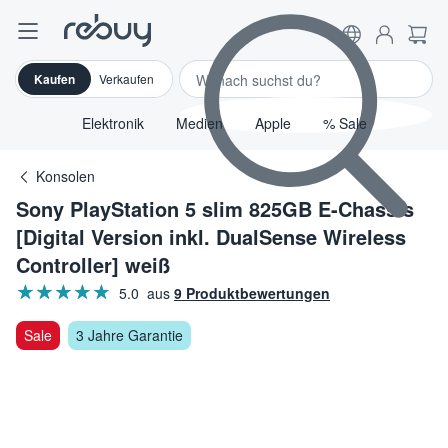
Kaufen
Verkaufen
Elektronik
Medien
Apple
% Sale
Konsolen
Sony PlayStation 5 slim 825GB E-Chassis
[Digital Version inkl. DualSense Wireless
Controller] weiß
Sterne
★★★★★
☆☆☆☆☆
5.0
aus
9 Produktbewertungen
Sale
3 Jahre Garantie