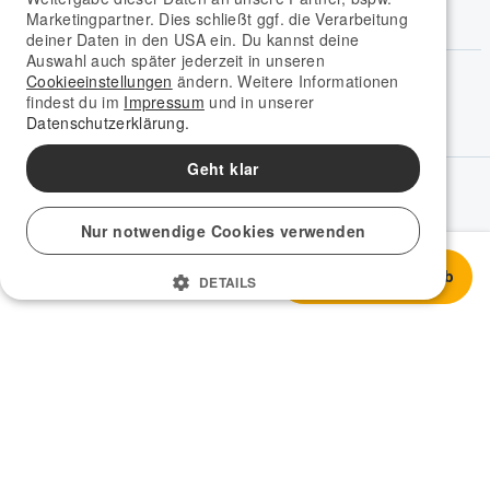
Marketingpartner. Dies schließt ggf. die Verarbeitung
deiner Daten in den USA ein. Du kannst deine
Auswahl auch später jederzeit in unseren
Social Media
Cookieeinstellungen
ändern. Weitere Informationen
findest du im
Impressum
und in unserer
Datenschutzerklärung.
Geht klar
Spracheinstellungen
Deutsch
Nur notwendige Cookies verwenden
Sehr gut
In den Warenkorb
500,99 €
DETAILS
© 2009-2026 rebuy recommerce GmbH.
Gebraucht verkaufen - gebraucht kaufen.
Impressum
|
Datenschutz
|
AGB
|
Cookie-Erklärung
|
Vertrag widerrufen
Cookie-Einstellungen verwalten
|
Alle Preise inkl. der gesetzl. MwSt. (kein Ausweis der MwSt. auf Rechnungen
bei Artikeln, die der Differenzbesteuerung gem. § 25a UStG unterliegen)