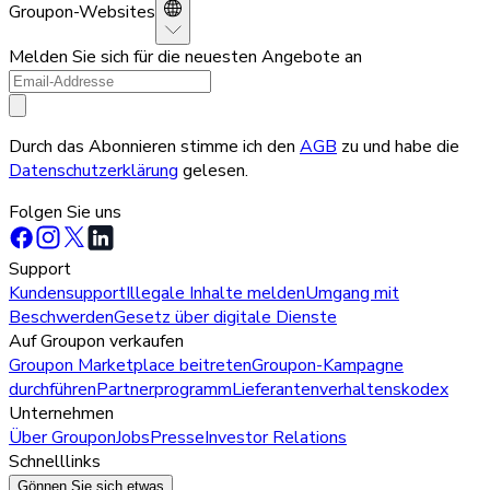
Groupon-Websites
Melden Sie sich für die neuesten Angebote an
Durch das Abonnieren stimme ich den
AGB
zu und habe die
Datenschutzerklärung
gelesen.
Folgen Sie uns
Support
Kundensupport
Illegale Inhalte melden
Umgang mit
Beschwerden
Gesetz über digitale Dienste
Auf Groupon verkaufen
Groupon Marketplace beitreten
Groupon-Kampagne
durchführen
Partnerprogramm
Lieferantenverhaltenskodex
Unternehmen
Über Groupon
Jobs
Presse
Investor Relations
Schnelllinks
Gönnen Sie sich etwas