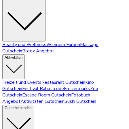
Beauty und Wellness
Wimpern Färben
Massage
Gutschein
Botox Angebot
Aktivitäten
Freizeit und Events
Restaurant Gutschein
Kino
Gutschein
Festival Rabattcode
Freizeitparks
Zoo
Gutschein
Escape Room Gutschein
Fotobuch
Angebot
Aktivitäten Gutschein
Sushi Gutschein
Gutscheincodes