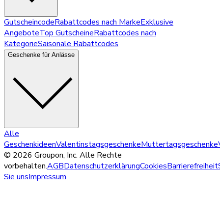
Gutscheincode
Rabattcodes nach Marke
Exklusive
Angebote
Top Gutscheine
Rabattcodes nach
Kategorie
Saisonale Rabattcodes
Geschenke für Anlässe
Alle
Geschenkideen
Valentinstagsgeschenke
Muttertagsgeschenke
© 2026 Groupon, Inc. Alle Rechte
vorbehalten.
AGB
Datenschutzerklärung
Cookies
Barrierefreiheit
Sie uns
Impressum