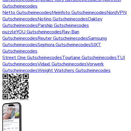
Gutscheinecodes
Netto Gutscheinecodes
Meinfoto Gutscheinecodes
NordVPN
Gutscheinecodes
Notino Gutscheinecodes
Oakley
Gutscheinecodes
Parship Gutscheinecodes
puzzleYOU Gutscheinecodes
Ray-Ban
Gutscheinecodes
Reuter Gutscheinecodes
Samsung
Gutscheinecodes
Sephora Gutscheinecodes
SIXT
Gutscheinecodes
Street One Gutscheinecodes
Tourlane Gutscheinecodes
TUI
Gutscheinecodes
Vidaxl Gutscheinecodes
Vorwerk
Gutscheinecodes
Weight Watchers Gutscheinecodes