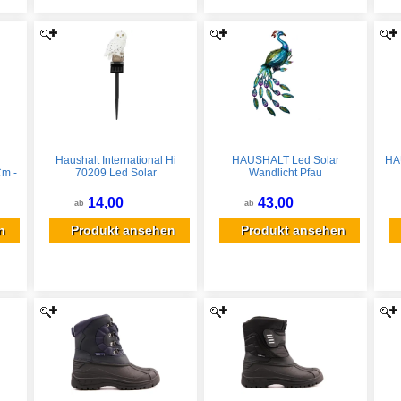
Haushalt International Hi
HAUSHALT Led Solar
HA
Cm -
70209 Led Solar
Wandlicht Pfau
tz
Gartenstecker Eule
14,00
43,00
ab
ab
n
Produkt ansehen
Produkt ansehen