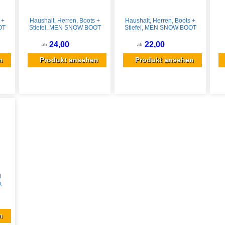
 +
Haushalt, Herren, Boots +
Haushalt, Herren, Boots +
OT
Stiefel, MEN SNOW BOOT
Stiefel, MEN SNOW BOOT
u,
PED-SS010 SIZE 44, Blau,
PED-SS012 SIZE 42,
Ho
Schwarz, (44)
Schwarz, (42)
24,00
22,00
ab
ab
Ver
n
Produkt ansehen
Produkt ansehen
l
,
n