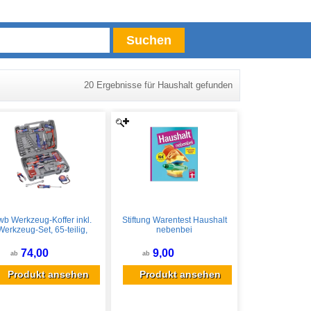
Suchen
20 Ergebnisse für Haushalt gefunden
wb Werkzeug-Koffer inkl.
Stiftung Warentest Haushalt
Werkzeug-Set, 65-teilig,
nebenbei
gefüllt, robust und
ochwertig, ideal für,den
74,00
9,00
ab
ab
Haushalt oder oder die
Garage, im praktischen
Produkt ansehen
Produkt ansehen
nststoffkoffer, Mehrfarbig