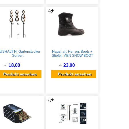
USHALT Hi Gartenstecker
Haushalt, Herren, Boots +
Sortiert
Stiefel, MEN SNOW BOOT
PED-SS012 SIZE 46,
Schwarz, (46)
18,00
23,00
ab
ab
Produkt ansehen
Produkt ansehen