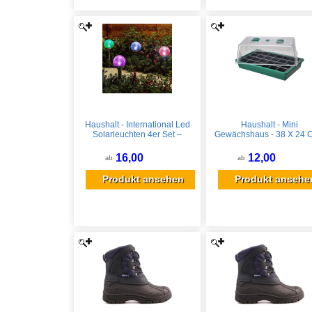
Haushalt - International Led
Haushalt - Mini
Solarleuchten 4er Set –
Gewächshaus - 38 X 24 
Crackle-glas – Umschaltbar
Anzuchtschale Mit Einsa
Weiß & Farbe –
Und Deckel
16,00
12,00
ab
ab
Gartenleuchten
Solarbetrieben –
Produkt ansehen
Produkt ansehe
Außenbeleuchtung Deko