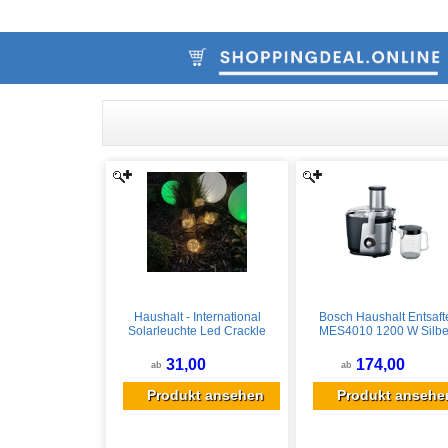
Haushalt - International
Bosch Haushalt Entsaft
Solarleuchte Led Crackle
MES4010 1200 W Silbe
Glas, Mit Erdspieß, 4er-set
Schwarz
31,00
174,00
ab
ab
Produkt ansehen
Produkt ansehe