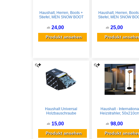
Haushalt, Herren, Boots +
Haushalt, Herren, Boots
Stiefel, MEN SNOW BOOT
Stiefel, MEN SNOW BO
PED-SS010 SIZE 43, Blau,
PED-SS010 SIZE 45, Bla
Schwarz, (43)
Schwarz, (45)
24,00
25,00
ab
ab
Produkt ansehen
Produkt ansehe
Haushalt Universal
Haushalt - Internationa
Holzbauschraube
Heizstrahler, 50x210cm
Holzschraube 5,0 X 30 Mm
Quarzrohr, Ip34
Pz2 500 Stk. (
15,00
98,00
ab
ab
000051371189 ) Silber
Verzinkt Kreuzschlitz Pozidriv
Produkt ansehen
Produkt ansehe
Senkkopf Vollgewinde